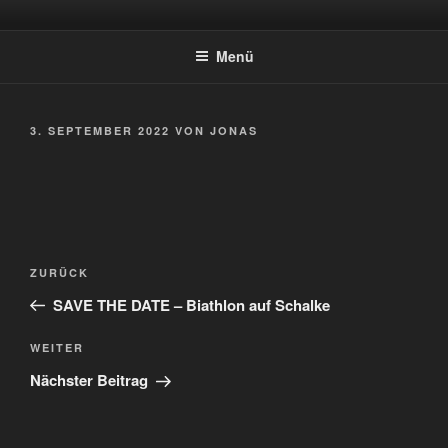
Zum
SPORTSCHÜTZEN HOLTWICK
Inhalt
E.V.
Menü
springen
VERÖFFENTLICHT
3. SEPTEMBER 2022
VON
JONAS
AM
Beitragsnavigation
Vorheriger
ZURÜCK
Beitrag
SAVE THE DATE – Biathlon auf Schalke
Nächster
WEITER
Beitrag
Nächster Beitrag