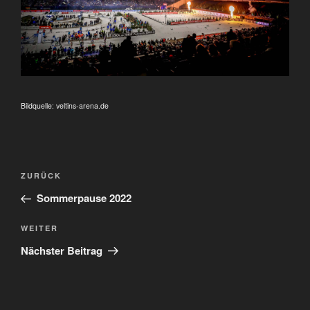
Bildquelle: veltins-arena.de
Beitragsnavigation
Vorheriger
ZURÜCK
Beitrag
Sommerpause 2022
Nächster
WEITER
Beitrag
Nächster Beitrag