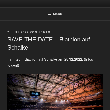
Zum
SPORTSCHÜTZEN HOLTWICK
Inhalt
E.V.
Menü
springen
VERÖFFENTLICHT
2. JULI 2022
VON
JONAS
AM
SAVE THE DATE – Biathlon auf
Schalke
Fahrt zum Biathlon auf Schalke am
28.12.2022.
(Infos
folgen!)