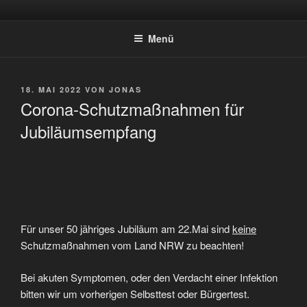
Zum
SPORTSCHÜTZEN HOLTWICK
Inhalt
E.V.
Menü
springen
VERÖFFENTLICHT
18. MAI 2022
VON
JONAS
AM
Corona-Schutzmaßnahmen für
Jubiläumsempfang
Für unser 50 jähriges Jubiläum am 22.Mai sind
keine
Schutzmaßnahmen vom Land NRW zu beachten!
Bei akuten Symptomen, oder den Verdacht einer Infektion
bitten wir um vorherigen Selbsttest oder Bürgertest.