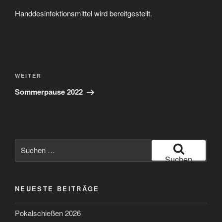
Handdesinfektionsmittel wird bereitgestellt.
Beitragsnavigation
Nächster
WEITER
Beitrag
Sommerpause 2022
Suchen
nach:
Suchen
NEUESTE BEITRÄGE
Pokalschießen 2026