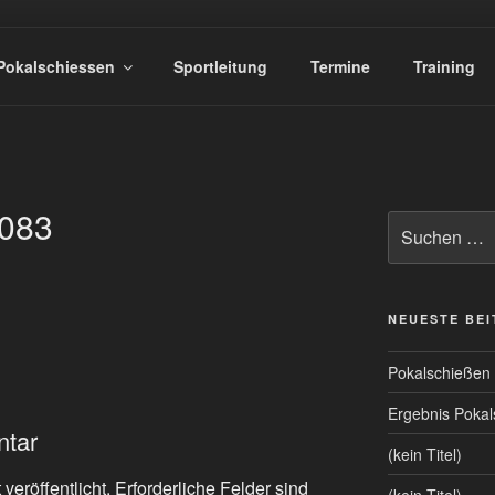
TZEN HOLTWICK E.V.
Pokalschiessen
Sportleitung
Termine
Training
083
Suchen
nach:
NEUESTE BE
Pokalschießen
Ergebnis Poka
ntar
(kein Titel)
veröffentlicht.
Erforderliche Felder sind