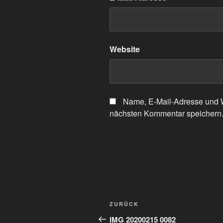
Website
Name, E-Mail-Adresse und W
nächsten Kommentar speichern
Beitragsnavigation
Vorheriger
ZURÜCK
Beitrag
IMG 20200215 0082