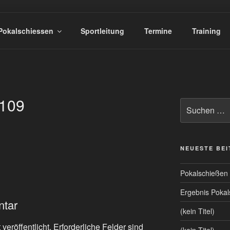
TZEN HOLTWICK E.V.
Pokalschiessen
Sportleitung
Termine
Training
109
Suchen
nach:
NEUESTE BE
Pokalschießen
Ergebnis Poka
ntar
(kein Titel)
veröffentlicht.
Erforderliche Felder sind