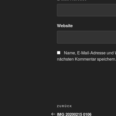
Website
Name, E-Mail-Adresse und W
nächsten Kommentar speichern
Beitragsnavigation
Vorheriger
ZURÜCK
Beitrag
IMG 20200215 0106